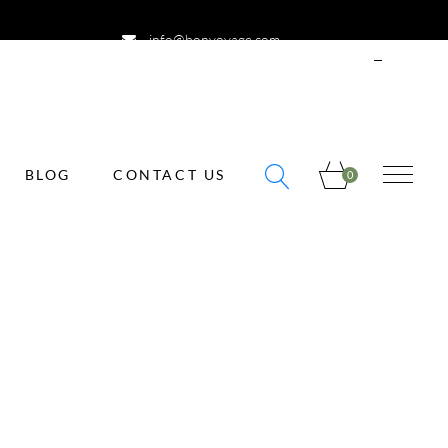
info@bonvoyage.com
ENGLISH
SIGN
IN
BLOG
CONTACT US
0