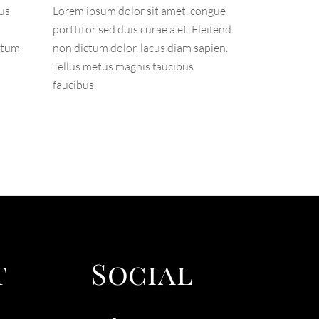
lus
Lorem ipsum dolor sit amet, congue
m
porttitor sed duis curae a et. Eleifend
ictum
non dictum dolor, lacus diam sapien.
Tellus metus magnis faucibus
faucibus.
t
Social