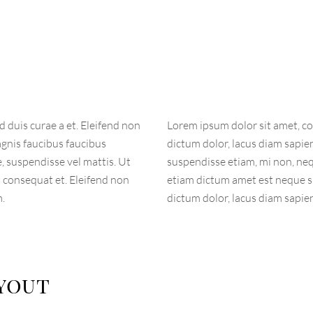
 duis curae a et. Eleifend non
Lorem ipsum dolor sit amet, co
agnis faucibus faucibus
dictum dolor, lacus diam sapie
 suspendisse vel mattis. Ut
suspendisse etiam, mi non, neq
t consequat et. Eleifend non
etiam dictum amet est neque sit
m.
dictum dolor, lacus diam sapie
ayout