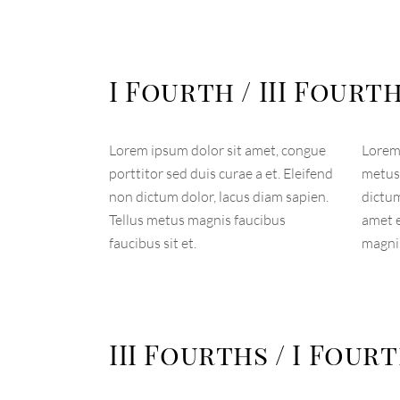
I Fourth / III Fourt
Lorem ipsum dolor sit amet, congue
Lorem 
porttitor sed duis curae a et. Eleifend
metus 
non dictum dolor, lacus diam sapien.
dictum
Tellus metus magnis faucibus
amet e
faucibus sit et.
magnis
III Fourths / I Four