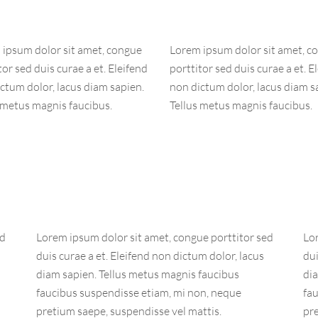
ipsum dolor sit amet, congue
Lorem ipsum dolor sit amet, c
tor sed duis curae a et. Eleifend
porttitor sed duis curae a et. E
ctum dolor, lacus diam sapien.
non dictum dolor, lacus diam s
 metus magnis faucibus.
Tellus metus magnis faucibus.
ed
Lorem ipsum dolor sit amet, congue porttitor sed
Lo
duis curae a et. Eleifend non dictum dolor, lacus
dui
diam sapien. Tellus metus magnis faucibus
di
faucibus suspendisse etiam, mi non, neque
fa
pretium saepe, suspendisse vel mattis.
pre