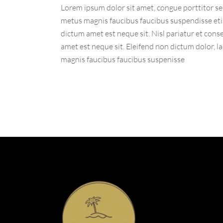
Lorem ipsum dolor sit amet, congue porttitor sed
metus magnis faucibus faucibus suspendisse eti
dictum amet est neque sit. Nisl pariatur et cons
amet est neque sit. Eleifend non dictum dolor, l
magnis faucibus faucibus suspenisse