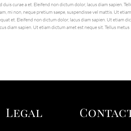
 duis curae a et. Eleifend non dictum dolor, lacus diam sapien. Tel
am, mi non, neque pretium saepe, suspendisse vel mattis. Ut etia
equat et. Eleifend non dictum dolor, lacus diam sapien. Ut etiam d
acus diam sapien. Ut etiam dictum amet est neque sit. Tellus metus
Legal
Contac